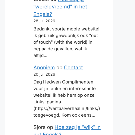
“wereldvreemd” in het
Engels?
28 juli 2026
Bedankt voorje mooie website!
Ik gebruik gewoonlijk ook "out
of touch" (with the world) in
bepaalde gevallen, wat ik
altijd…
Anoniem
op
Contact
20 juli 2026
Dag Hedwen Complimenten
voor je leuke en interessante
website! Ik heb hem op onze
Links-pagina
(https://vertaalverhaal.nl/links/)
toegevoegd. Kom ook eens…
Sjors
op
Hoe zeg je “wijk” in
het Engels?