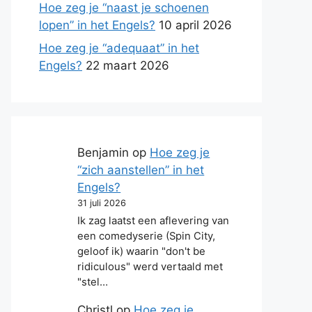
Hoe zeg je “naast je schoenen
lopen” in het Engels?
10 april 2026
Hoe zeg je “adequaat” in het
Engels?
22 maart 2026
Benjamin
op
Hoe zeg je
“zich aanstellen” in het
Engels?
31 juli 2026
Ik zag laatst een aflevering van
een comedyserie (Spin City,
geloof ik) waarin "don't be
ridiculous" werd vertaald met
"stel…
Christl
op
Hoe zeg je