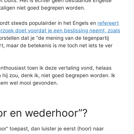
t het Duits. Het is echter geen bestaande Engelse
taligen niet goed begrepen worden.
ordt steeds populairder in het Engels en
refereert
erzoek doet voordat je een beslissing neemt, zoals
orstellen dat je “de mening van de tegenpartij
t, maar de betekenis is me toch net iets te ver
enthousiast toen ik deze vertaling vond, helaas
n hij zou, denk ik, niet goed begrepen worden. Ik
 hem wel mooi gevonden.
or en wederhoor”?
r” toepast, dan luister je eerst (hoor) naar