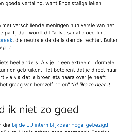
n goede vertaling, want Engelstalige leken
n met verschillende meningen hun versie van het
 partij dan wordt dit “adversarial procedure”
spraak
, die neutrale derde is dan de rechter. Buiten
egrip.
 iets heel anders. Als je in een extreem informele
kunnen gebruiken. Het betekent dat je direct naar
t via via dat je broer iets naars over je heeft
 het graag van hemzelf horen” “
I’d like to hear it
d ik niet zo goed
m die
bij de EU intern blijkbaar nogal gebezigd