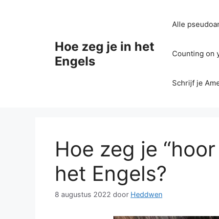
Ga
naar
Alle pseudoan
de
inhoud
Hoe zeg je in het
Counting on yo
Engels
Schrijf je Am
Hoe zeg je “hoor
het Engels?
8 augustus 2022
door
Heddwen