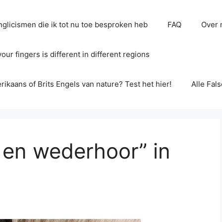
glicismen die ik tot nu toe besproken heb
FAQ
Over 
ur fingers is different in different regions
erikaans of Brits Engels van nature? Test het hier!
Alle Fal
 en wederhoor” in