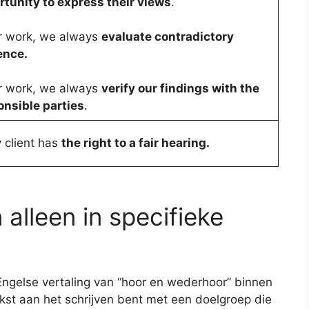
rtunity to express their views
.
ur work, we always
evaluate contradictory
ence.
ur work, we always
verify our findings with the
onsible parties
.
 client has
the right to a fair hearing.
 alleen in specifieke
e Engelse vertaling van “hoor en wederhoor” binnen
tekst aan het schrijven bent met een doelgroep die