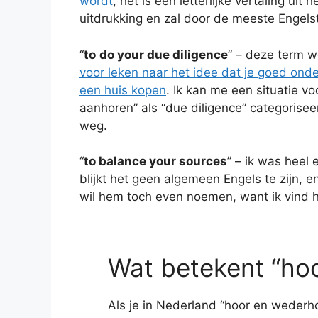
wordt
, het is een letterlijke vertaling ui
uitdrukking en zal door de meeste Engels
“
to
do your due diligence
” – deze term w
voor leken naar het idee dat je goed ond
een huis kopen
. Ik kan me een situatie vo
aanhoren” als “due diligence” categoriseer
weg.
“
to balance your sources
” – ik was heel 
blijkt het geen algemeen Engels te zijn, e
wil hem toch even noemen, want ik vind
Wat betekent “ho
Als je in Nederland “hoor en wederhoo