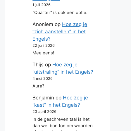
1 juli 2026
"Quarter" is ook een optie.
Anoniem
op
Hoe zeg je
“zich aanstellen” in het
Engels?
22 juni 2026
Mee eens!
Thijs
op
Hoe zeg je
“uitstraling” in het Engels?
4 mei 2026
Aura?
Benjamin
op
Hoe zeg je
“kast” in het Engels?
23 april 2026
In de geschreven taal is het
dan wel bon ton om woorden