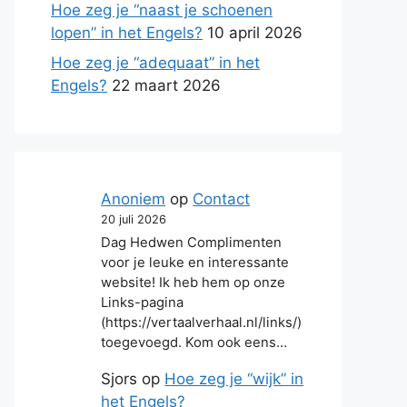
Hoe zeg je “naast je schoenen
lopen” in het Engels?
10 april 2026
Hoe zeg je “adequaat” in het
Engels?
22 maart 2026
Anoniem
op
Contact
20 juli 2026
Dag Hedwen Complimenten
voor je leuke en interessante
website! Ik heb hem op onze
Links-pagina
(https://vertaalverhaal.nl/links/)
toegevoegd. Kom ook eens…
Sjors
op
Hoe zeg je “wijk” in
het Engels?