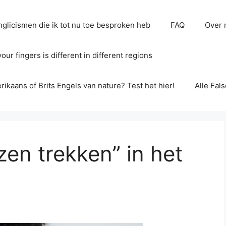
glicismen die ik tot nu toe besproken heb
FAQ
Over 
ur fingers is different in different regions
erikaans of Brits Engels van nature? Test het hier!
Alle Fal
zen trekken” in het