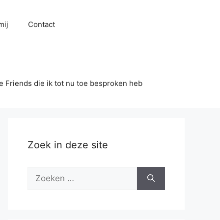
mij
Contact
se Friends die ik tot nu toe besproken heb
Zoek in deze site
Zoek
naar: