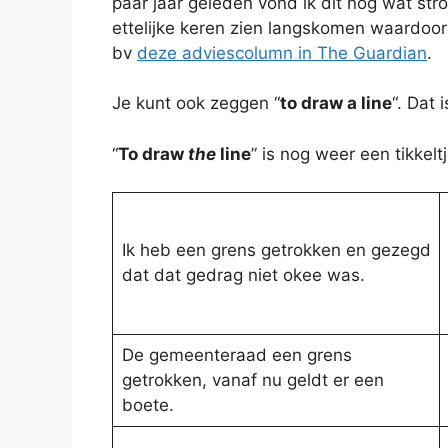
paar jaar geleden vond ik dit nog wat stro
ettelijke keren zien langskomen waardoor 
bv
deze adviescolumn in The Guardian
.
Je kunt ook zeggen “
to draw a line
“. Dat 
“
To draw
the
line
” is nog weer een tikkelt
Ik heb een grens getrokken en gezegd
dat dat gedrag niet okee was.
De gemeenteraad een grens
getrokken, vanaf nu geldt er een
boete.