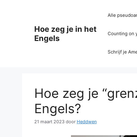
Ga
naar
Alle pseudoan
de
inhoud
Hoe zeg je in het
Counting on yo
Engels
Schrijf je Am
Hoe zeg je “gren
Engels?
21 maart 2023
door
Heddwen