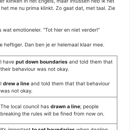
ef klinken in het Engels, maar intussen heb ik het
het me nu prima klinkt. Zo gaat dat, met taal. Zie
is wat emotioneler. “Tot hier en niet verder!”
je heftiger. Dan ben je er helemaal klaar mee.
I have
put down boundaries
and told them that
their behaviour was not okay.
I
drew a line
and told them that that behaviour
was not okay.
The local council has
drawn a line
; people
breaking the rules will be fined from now on.
It’s important
to set boundaries
when dealing