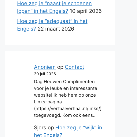
Hoe zeg je “naast je schoenen
lopen” in het Engels?
10 april 2026
Hoe zeg je “adequaat” in het
Engels?
22 maart 2026
Anoniem
op
Contact
20 juli 2026
Dag Hedwen Complimenten
voor je leuke en interessante
website! Ik heb hem op onze
Links-pagina
(https://vertaalverhaal.nl/links/)
toegevoegd. Kom ook eens…
Sjors
op
Hoe zeg je “wijk” in
het Engels?