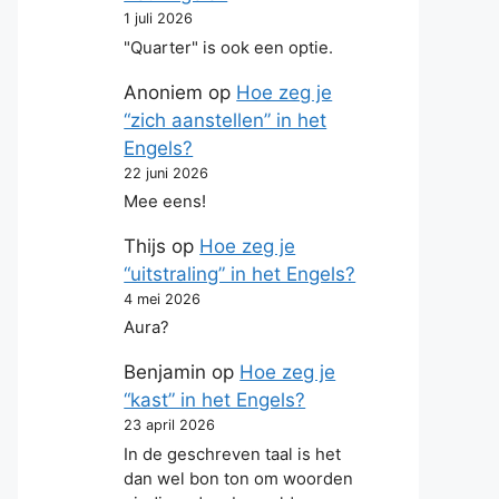
1 juli 2026
"Quarter" is ook een optie.
Anoniem
op
Hoe zeg je
“zich aanstellen” in het
Engels?
22 juni 2026
Mee eens!
Thijs
op
Hoe zeg je
“uitstraling” in het Engels?
4 mei 2026
Aura?
Benjamin
op
Hoe zeg je
“kast” in het Engels?
23 april 2026
In de geschreven taal is het
dan wel bon ton om woorden