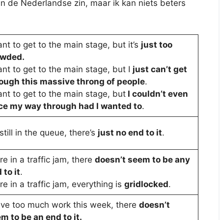
dan de Nederlandse zin, maar ik kan niets beters
ant to get to the main stage, but it’s
just too
owded.
ant to get to the main stage, but I
just can’t get
ough this massive throng of people
.
ant to get to the main stage, but
I couldn’t even
ce my way through had I wanted to
.
 still in the queue, there’s
just no end to it
.
re in a traffic jam, there
doesn’t seem to be any
 to it
.
re in a traffic jam, everything is
gridlocked
.
ave too much work this week, there
doesn’t
m to be an end to it.