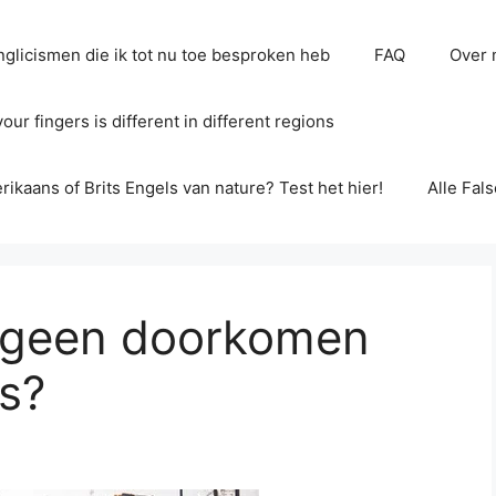
glicismen die ik tot nu toe besproken heb
FAQ
Over 
ur fingers is different in different regions
erikaans of Brits Engels van nature? Test het hier!
Alle Fal
s geen doorkomen
ls?