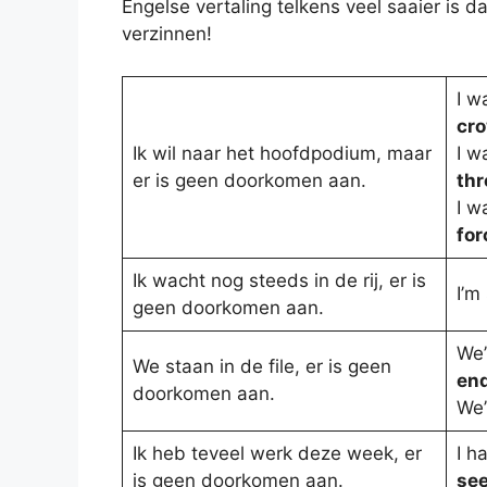
Engelse vertaling telkens veel saaier is 
verzinnen!
I w
cr
Ik wil naar het hoofdpodium, maar
I w
er is geen doorkomen aan.
thr
I w
for
Ik wacht nog steeds in de rij, er is
I’m
geen doorkomen aan.
We’
We staan in de file, er is geen
end
doorkomen aan.
We’
Ik heb teveel werk deze week, er
I h
is geen doorkomen aan.
see