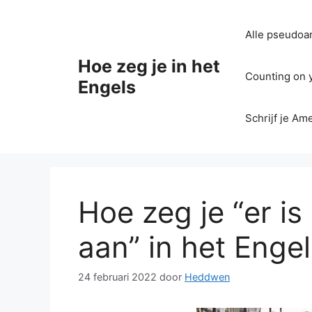
Ga
naar
Alle pseudoan
de
inhoud
Hoe zeg je in het
Counting on yo
Engels
Schrijf je Am
Hoe zeg je “er i
aan” in het Enge
24 februari 2022
door
Heddwen