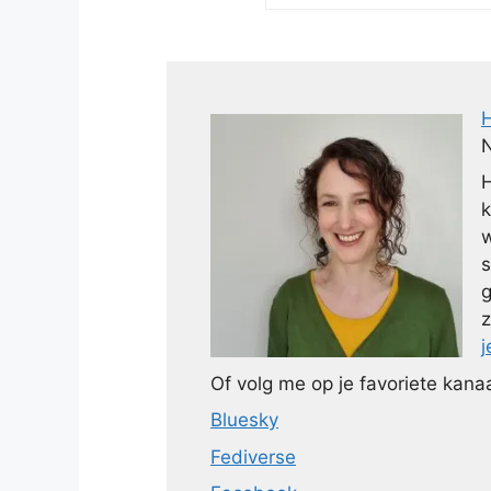
N
H
k
w
s
g
z
j
Of volg me op je favoriete kanaa
Bluesky
Fediverse