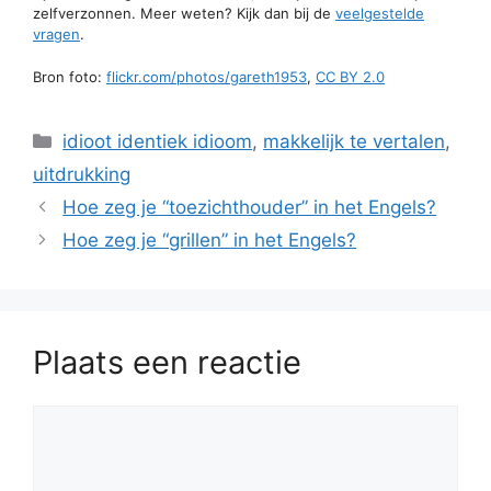
zelfverzonnen. Meer weten? Kijk dan bij de
veelgestelde
vragen
.
Bron foto:
flickr.com/photos/gareth1953
,
CC BY 2.0
Categorieën
idioot identiek idioom
,
makkelijk te vertalen
,
uitdrukking
Hoe zeg je “toezichthouder” in het Engels?
Hoe zeg je “grillen” in het Engels?
Plaats een reactie
Reactie