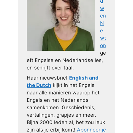
d
w
en
N
e
wt
on
ge
eft Engelse en Nederlandse les,
en schrijft over taal.
Haar nieuwsbrief
English and
the Dutch
kijkt in het Engels
naar alle manieren waarop het
Engels en het Nederlands
samenkomen. Geschiedenis,
vertalingen, grapjes en meer.
Bijna 2000 leden al, het zou leuk
zijn als je erbij komt!
Abonneer je