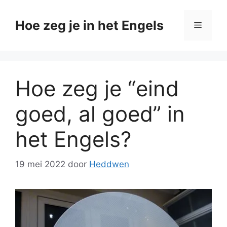
Ga
naar
Hoe zeg je in het Engels
Menu
de
inhoud
Hoe zeg je “eind
goed, al goed” in
het Engels?
19 mei 2022
door
Heddwen