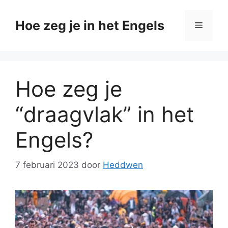
Ga
naar
Hoe zeg je in het Engels
Menu
de
inhoud
Hoe zeg je
“draagvlak” in het
Engels?
7 februari 2023
door
Heddwen