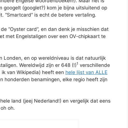
 andere Engelse woordenboeken!). Maar het is
 googelt (googlet?) kom je bijna uitsluitend op
t. “Smartcard” is echt de betere vertaling.
 de “Oyster card”, en dan denk je misschien dat
het met Engelstaligen over een OV-chipkaart te
n Londen, en op wereldniveau is dat natuurlijk
1
aligen. Wereldwijd zijn er 648 (!)
verschillende
 ik van Wikipedia) heeft een
hele lijst van ALLE
zijn honderden benamingen, elke regio heeft zijn
hele land (jeej Nederland!) en vergelijk dat eens
 oh oh.