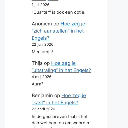
1 juli 2026
"Quarter" is ook een optie.
Anoniem
op
Hoe zeg je
“zich aanstellen” in het
Engels?
22 juni 2026
Mee eens!
Thijs
op
Hoe zeg je
“uitstraling” in het Engels?
4 mei 2026
Aura?
Benjamin
op
Hoe zeg je
“kast” in het Engels?
23 april 2026
In de geschreven taal is het
dan wel bon ton om woorden