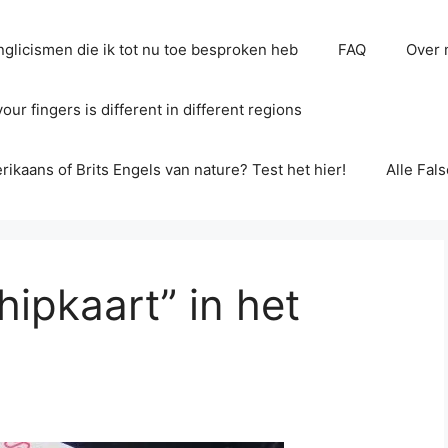
glicismen die ik tot nu toe besproken heb
FAQ
Over 
ur fingers is different in different regions
erikaans of Brits Engels van nature? Test het hier!
Alle Fal
hipkaart” in het