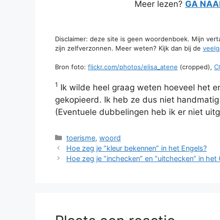
Meer lezen?
GA NAAR
Disclaimer: deze site is geen woordenboek. Mijn ver
zijn zelfverzonnen. Meer weten? Kijk dan bij de
veelg
Bron foto:
flickr.com/photos/elisa_atene
(cropped),
C
1
Ik wilde heel graag weten hoeveel het er
gekopieerd. Ik heb ze dus niet handmatig 
(Eventuele dubbelingen heb ik er niet uit
Categorieën
toerisme
,
woord
Hoe zeg je “kleur bekennen” in het Engels?
Hoe zeg je “inchecken” en “uitchecken” in het 