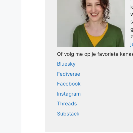
k
w
s
g
z
j
Of volg me op je favoriete kanaa
Bluesky
Fediverse
Facebook
Instagram
Threads
Substack