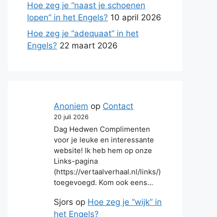
Hoe zeg je “naast je schoenen
lopen” in het Engels?
10 april 2026
Hoe zeg je “adequaat” in het
Engels?
22 maart 2026
Anoniem
op
Contact
20 juli 2026
Dag Hedwen Complimenten
voor je leuke en interessante
website! Ik heb hem op onze
Links-pagina
(https://vertaalverhaal.nl/links/)
toegevoegd. Kom ook eens…
Sjors
op
Hoe zeg je “wijk” in
het Engels?