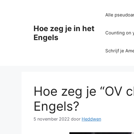
Ga
naar
Alle pseudoan
de
inhoud
Hoe zeg je in het
Counting on yo
Engels
Schrijf je Am
Hoe zeg je “OV c
Engels?
5 november 2022
door
Heddwen