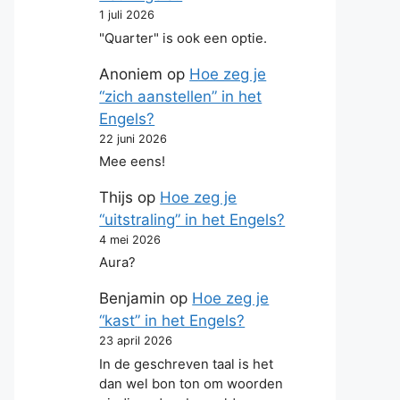
1 juli 2026
"Quarter" is ook een optie.
Anoniem
op
Hoe zeg je
“zich aanstellen” in het
Engels?
22 juni 2026
Mee eens!
Thijs
op
Hoe zeg je
“uitstraling” in het Engels?
4 mei 2026
Aura?
Benjamin
op
Hoe zeg je
“kast” in het Engels?
23 april 2026
In de geschreven taal is het
dan wel bon ton om woorden