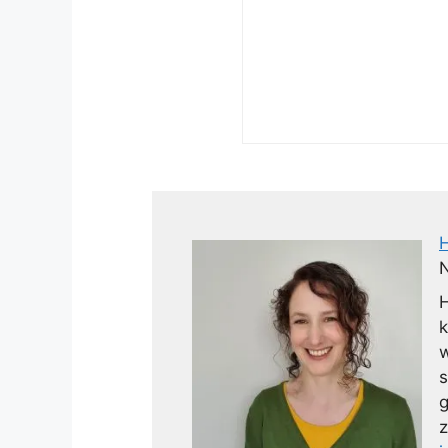
N
H
k
w
s
g
z