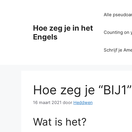
Ga
naar
Alle pseudoan
de
inhoud
Hoe zeg je in het
Counting on yo
Engels
Schrijf je Am
Hoe zeg je “BIJ1”
16 maart 2021
door
Heddwen
Wat is het?