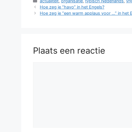
Categorieën
actualiteit
,
organisatie
,
typisch Nederlands
,
vri
Hoe zeg je “havo” in het Engels?
Hoe zeg je “een warm applaus voor …” in het 
Plaats een reactie
Reactie