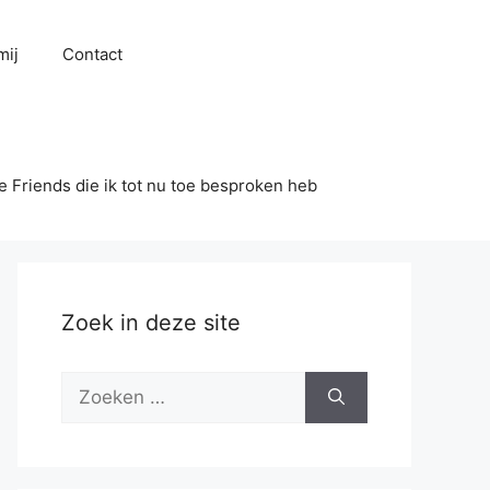
mij
Contact
se Friends die ik tot nu toe besproken heb
Zoek in deze site
Zoek
naar: