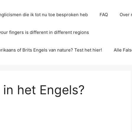
glicismen die ik tot nu toe besproken heb
FAQ
Over 
ur fingers is different in different regions
erikaans of Brits Engels van nature? Test het hier!
Alle Fal
 in het Engels?