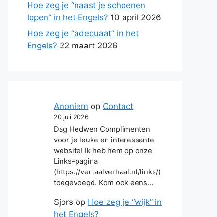
Hoe zeg je “naast je schoenen
lopen” in het Engels?
10 april 2026
Hoe zeg je “adequaat” in het
Engels?
22 maart 2026
Anoniem
op
Contact
20 juli 2026
Dag Hedwen Complimenten
voor je leuke en interessante
website! Ik heb hem op onze
Links-pagina
(https://vertaalverhaal.nl/links/)
toegevoegd. Kom ook eens…
Sjors
op
Hoe zeg je “wijk” in
het Engels?