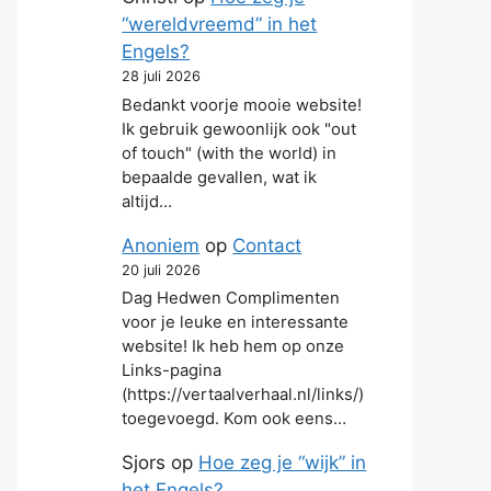
“wereldvreemd” in het
Engels?
28 juli 2026
Bedankt voorje mooie website!
Ik gebruik gewoonlijk ook "out
of touch" (with the world) in
bepaalde gevallen, wat ik
altijd…
Anoniem
op
Contact
20 juli 2026
Dag Hedwen Complimenten
voor je leuke en interessante
website! Ik heb hem op onze
Links-pagina
(https://vertaalverhaal.nl/links/)
toegevoegd. Kom ook eens…
Sjors
op
Hoe zeg je “wijk” in
het Engels?