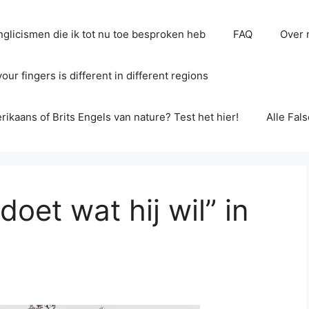
glicismen die ik tot nu toe besproken heb
FAQ
Over 
ur fingers is different in different regions
erikaans of Brits Engels van nature? Test het hier!
Alle Fal
doet wat hij wil” in