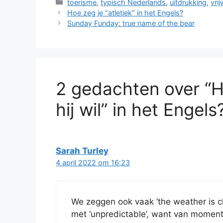
Categorieën
toerisme
,
typisch Nederlands
,
uitdrukking
,
vri
Hoe zeg je “atletiek” in het Engels?
Sunday Funday: true name of the bear
2 gedachten over “Ho
hij wil” in het Engels
Sarah Turley
4 april 2022 om 16:23
We zeggen ook vaak ‘the weather is c
met ‘unpredictable’, want van moment