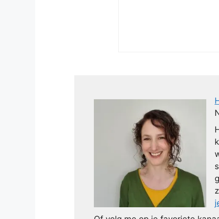
N
H
k
w
s
g
z
j