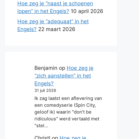
Hoe zeg je “naast je schoenen
lopen” in het Engels?
10 april 2026
Hoe zeg je “adequaat” in het
Engels?
22 maart 2026
Benjamin
op
Hoe zeg je
“zich aanstellen” in het
Engels?
31 juli 2026
Ik zag laatst een aflevering van
een comedyserie (Spin City,
geloof ik) waarin "don't be
ridiculous" werd vertaald met
"stel…
Christl
op
Hoe zeg je