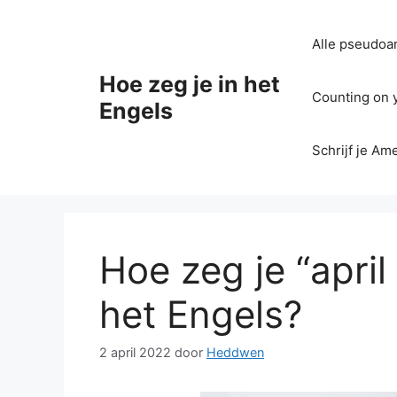
Ga
naar
Alle pseudoan
de
inhoud
Hoe zeg je in het
Counting on yo
Engels
Schrijf je Am
Hoe zeg je “april 
het Engels?
2 april 2022
door
Heddwen