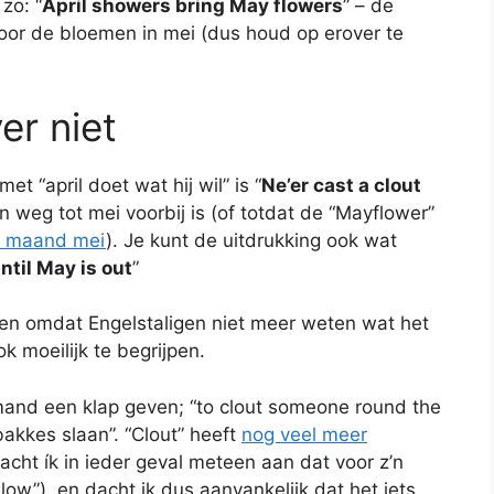
zo: “
April showers bring May flowers
” – de
 voor de bloemen in mei (dus houd op erover te
er niet
 “april doet wat hij wil” is “
Ne’er cast a clout
n weg tot mei voorbij is (of totdat de “Mayflower”
 maand mei
). Je kunt de uitdrukking ook wat
ntil May is out
”
 en omdat Engelstaligen niet meer weten wat het
k moeilijk te begrijpen.
emand een klap geven; “to clout someone round the
bakkes slaan”. “Clout” heeft
nog veel meer
cht ík in ieder geval meteen aan dat voor z’n
low”), en dacht ik dus aanvankelijk dat het iets