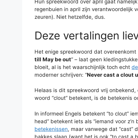
Hun spreekwoord over april gaat namelijk 
regenbuien in april zijn verantwoordelijk
zeuren). Niet hetzelfde, dus.
Deze vertalingen liev
Het enige spreekwoord dat overeenkomt met
till May be out
” – laat geen kledingstukke
bloeit, al is het waarschijnlijk toch echt
de
moderner schrijven: “
Never cast a clout u
Helaas is dit spreekwoord vrij onbekend,
woord “clout” betekent, is de betekenis oo
In informeel Engels betekent “to clout” i
head” betekent iets als “iemand voor z’n 
betekenissen
, maar vanwege dat “cast” da
bakkes slaan (want het is ook “to cast a b