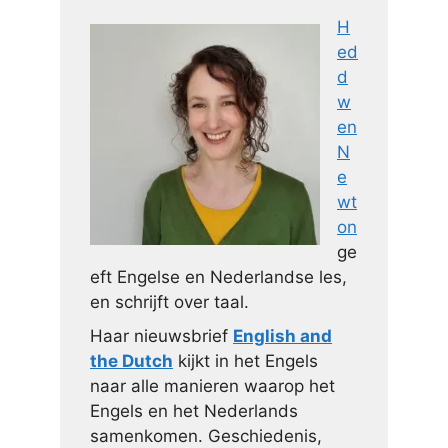
H
ed
d
w
en
N
e
wt
on
ge
eft Engelse en Nederlandse les,
en schrijft over taal.
Haar nieuwsbrief
English and
the Dutch
kijkt in het Engels
naar alle manieren waarop het
Engels en het Nederlands
samenkomen. Geschiedenis,