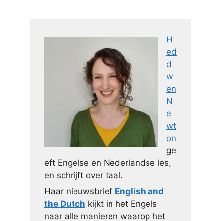
H
ed
d
w
en
N
e
wt
on
ge
eft Engelse en Nederlandse les,
en schrijft over taal.
Haar nieuwsbrief
English and
the Dutch
kijkt in het Engels
naar alle manieren waarop het