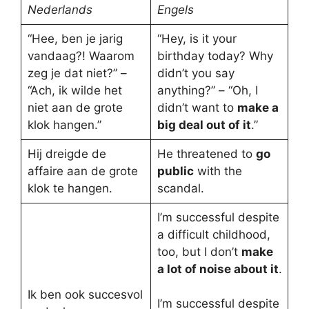
Nederlands
Engels
“Hee, ben je jarig
“Hey, is it your
vandaag?! Waarom
birthday today? Why
zeg je dat niet?” –
didn’t you say
“Ach, ik wilde het
anything?” – “Oh, I
niet aan de grote
didn’t want to
make a
klok hangen.”
big deal out of it
.”
Hij dreigde de
He threatened to
go
affaire aan de grote
public
with the
klok te hangen.
scandal.
I’m successful despite
a difficult childhood,
too, but I don’t
make
a lot of noise about it
.
Ik ben ook succesvol
I’m successful despite