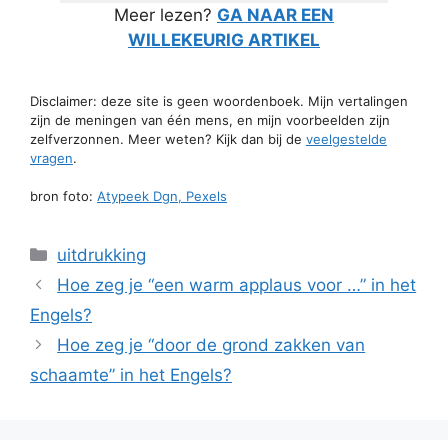
Meer lezen?
GA NAAR EEN
WILLEKEURIG ARTIKEL
Disclaimer: deze site is geen woordenboek. Mijn vertalingen
zijn de meningen van één mens, en mijn voorbeelden zijn
zelfverzonnen. Meer weten? Kijk dan bij de
veelgestelde
vragen
.
bron foto:
Atypeek Dgn, Pexels
Categorieën
uitdrukking
Hoe zeg je “een warm applaus voor …” in het
Engels?
Hoe zeg je “door de grond zakken van
schaamte” in het Engels?